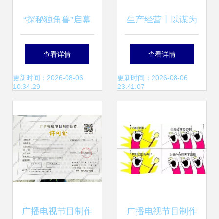
“探秘独角兽”启幕
生产经营丨以谋为
北京广播电视台财
先,以效为本,拓展
查看详情
查看详情
经频道新栏目聚焦
项目经营空间——
更新时间：2026-08-06
更新时间：2026-08-06
10:34:29
23:41:07
创新力量
七十二公司大泽小
区项目建设纪实
广播电视节目制作
广播电视节目制作