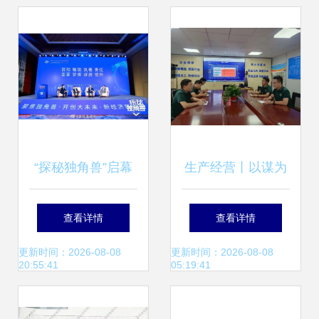
光影
5月15日正式启航
“探秘独角兽”启幕
生产经营丨以谋为
北京广播电视台财
先,以效为本,拓展
查看详情
查看详情
经频道新栏目聚焦
项目经营空间——
更新时间：2026-08-08
更新时间：2026-08-08
20:55:41
05:19:41
创新力量
七十二公司大泽小