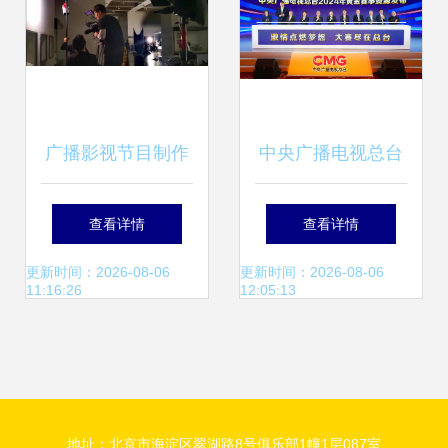
精品节目片单正式
发布
广播影视节目制作
中央广播电视总台
专业 开启广播电视
2024年黄金赛事资
查看详情
查看详情
节目制作与经营新
源发布，中法艺术
更新时间：2026-08-06
更新时间：2026-08-06
11:16:26
12:05:13
篇章
展与广播电视制作
经营协同启航
地址：北京市海淀区翠湖路8号俱乐部1幢1层087室